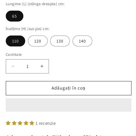
Lungime (L) (stânga-dreapta) cm:
65
Înalțime (H) (sus-jos) cm:
110
120
130
140
Cantitate
Cantitate
Reduceți
Creșteți
cantitatea
cantitatea
pentru
pentru
Jaluzele
Jaluzele
Adăugați în coș
Orizontale
Orizontale
PVC
PVC
Culoare
Culoare
Gri
Gri
Lungime
Lungime
1 recenzie
(stanga-
(stanga-
dreapta)
dreapta)