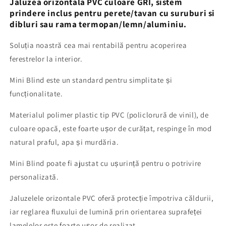
Jaluzea orizontala PVC culoare GRI,
sistem
=
=
prindere inclus pentru perete/tavan cu suruburi si
65
65
dibluri sau rama termopan/lemn/aluminiu.
cm
cm
Soluția noastră cea mai rentabilă pentru acoperirea
ferestrelor la interior.
Mini Blind este un standard pentru simplitate și
funcționalitate.
Materialul polimer plastic tip PVC (policlorură de vinil), de
culoare opacă, este foarte ușor de curățat, respinge în mod
natural praful, apa și murdăria.
Mini Blind poate fi ajustat cu ușurință pentru o potrivire
personalizată.
Jaluzelele orizontale PVC oferă protecție împotriva căldurii,
iar reglarea fluxului de lumină prin orientarea suprafeței
lamelelor este foarte ușor de realizat.