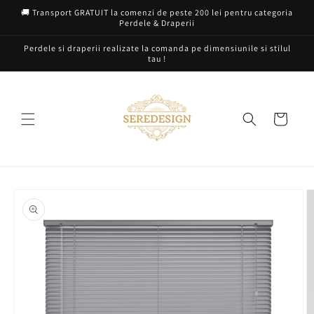
Salt la
🚚 Transport GRATUIT la comenzi de peste 200 lei pentru categoria
conținut
Perdele & Draperii
Perdele si draperii realizate la comanda pe dimensiunile si stilul
tau !
Coș
Salt la
informațiile
despre
produs