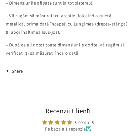
– Dimensiunile afișate sunt la tot sistemul.
– Vă rugăm să măsurați cu atenție, folosind o ruletă
metalică, prima dată începeți cu Lungimea (drepta-stânga)
și apoi Înalțimea (sus-jos).
– După ce ați notat toate dimensiunile dorite, vă rugăm să
verificați și să măsurați încă o dată.
Share
Recenzii Clienți
5.00 din 5
Pe baza a 1 recenzie