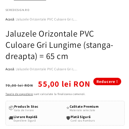
SEREDESIGN.RO
Acasă
/
Jaluzele Orizontale PVC Culoare Gri L...
Jaluzele Orizontale PVC
Culoare Gri Lungime (stanga-
dreapta) = 65 cm
Acasă
/
Jaluzele Orizontale PVC Culoare Gri L...
Preț
Preț
55,00 lei RON
Reducere !
70,00 lei RON
obișnuit
redus
Taxele de expediere
sunt calculate la finalizarea comenzii.
Produs în Stoc
Calitate Premium
📦
⭐
Gata de livrare
Materiale selectate
Livrare Rapidă
Plată Sigură
🚚
🛡️
Expediere Sigură
Card sau Ramburs