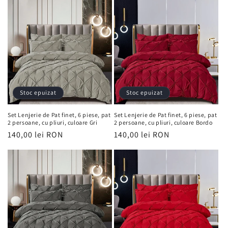
ț
i
e
:
Stoc epuizat
Stoc epuizat
Set Lenjerie de Pat finet, 6 piese, pat
Set Lenjerie de Pat finet, 6 piese, pat
2 persoane, cu pliuri, culoare Gri
2 persoane, cu pliuri, culoare Bordo
Preț
140,00 lei RON
Preț
140,00 lei RON
obișnuit
obișnuit