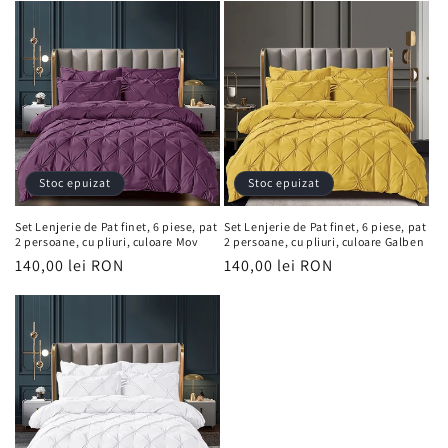
Stoc epuizat
Stoc epuizat
Set Lenjerie de Pat finet, 6 piese, pat
Set Lenjerie de Pat finet, 6 piese, pat
2 persoane, cu pliuri, culoare Mov
2 persoane, cu pliuri, culoare Galben
Preț
140,00 lei RON
Preț
140,00 lei RON
obișnuit
obișnuit