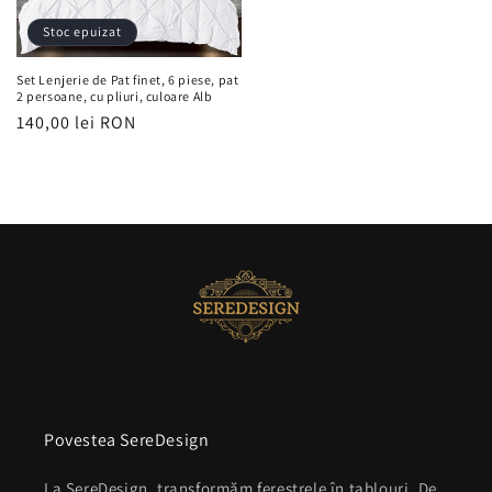
Stoc epuizat
Set Lenjerie de Pat finet, 6 piese, pat
2 persoane, cu pliuri, culoare Alb
Preț
140,00 lei RON
obișnuit
Povestea SereDesign
La SereDesign, transformăm ferestrele în tablouri. De