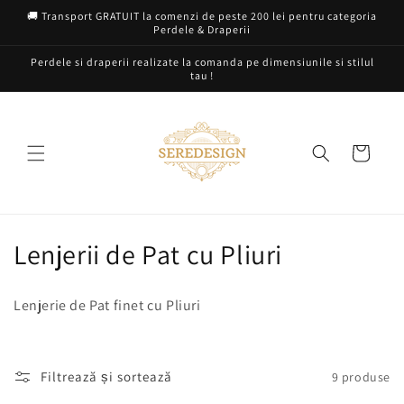
Salt la
🚚 Transport GRATUIT la comenzi de peste 200 lei pentru categoria
conținut
Perdele & Draperii
Perdele si draperii realizate la comanda pe dimensiunile si stilul
tau !
Coș
C
Lenjerii de Pat cu Pliuri
o
Lenjerie de Pat finet cu Pliuri
l
e
Filtrează și sortează
9 produse
c