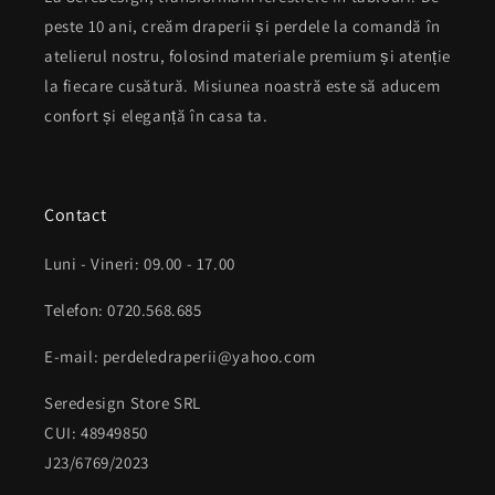
peste 10 ani, creăm draperii și perdele la comandă în
atelierul nostru, folosind materiale premium și atenție
la fiecare cusătură. Misiunea noastră este să aducem
confort și eleganță în casa ta.
Contact
Luni - Vineri: 09.00 - 17.00
Telefon: 0720.568.685
E-mail: perdeledraperii@yahoo.com
Seredesign Store SRL
CUI: 48949850
J23/6769/2023