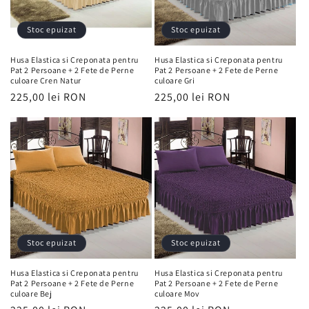
Stoc epuizat
Stoc epuizat
Husa Elastica si Creponata pentru
Husa Elastica si Creponata pentru
Pat 2 Persoane + 2 Fete de Perne
Pat 2 Persoane + 2 Fete de Perne
culoare Cren Natur
culoare Gri
Preț
225,00 lei RON
Preț
225,00 lei RON
obișnuit
obișnuit
Stoc epuizat
Stoc epuizat
Husa Elastica si Creponata pentru
Husa Elastica si Creponata pentru
Pat 2 Persoane + 2 Fete de Perne
Pat 2 Persoane + 2 Fete de Perne
culoare Bej
culoare Mov