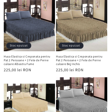
ț
i
e
:
Stoc epuizat
Stoc epuizat
Husa Elastica si Creponata pentru
Husa Elastica si Creponata pentru
Pat 2 Persoane + 2 Fete de Perne
Pat 2 Persoane + 2 Fete de Perne
culoare Albastru Fume
culoare Bej Inchis
Preț
225,00 lei RON
Preț
225,00 lei RON
obișnuit
obișnuit