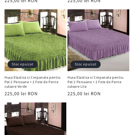
Preț
225,00 lei RON
Preț
225,00 lei RON
obișnuit
obișnuit
Stoc epuizat
Stoc epuizat
Husa Elastica si Creponata pentru
Husa Elastica si Creponata pentru
Pat 2 Persoane + 2 Fete de Perne
Pat 2 Persoane + 2 Fete de Perne
culoare Verde
culoare Lila
Preț
225,00 lei RON
Preț
225,00 lei RON
obișnuit
obișnuit