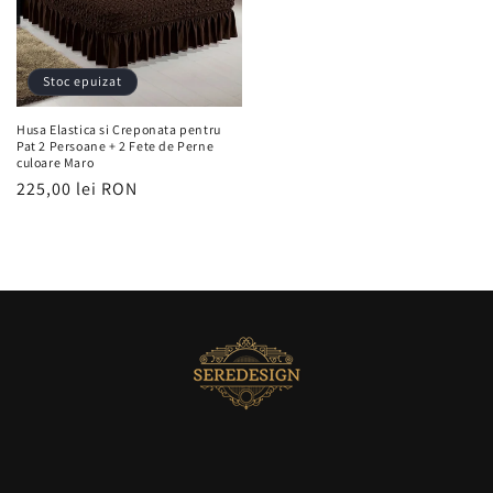
Stoc epuizat
Husa Elastica si Creponata pentru
Pat 2 Persoane + 2 Fete de Perne
culoare Maro
Preț
225,00 lei RON
obișnuit