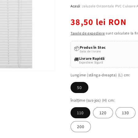
Acasă
/
Jaluzele Orizontale PVC Culoare A
Preț
38,50 lei RON
obișnuit
Taxele de expediere
sunt calculate la f
Produs în Stoc
📦
Gata de livrare
Livrare Rapidă
🚚
Expediere Sigură
Lungime (stânga-dreapta) (L) cm:
50
Înalțime (sus-jos) (H) cm:
110
120
130
200