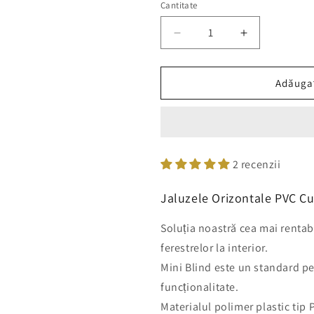
Cantitate
Cantitate
Reduceți
Creșteți
cantitatea
cantitatea
pentru
pentru
Jaluzele
Jaluzele
Adăugaț
Orizontale
Orizontale
PVC
PVC
Culoare
Culoare
Alb
Alb
L
L
2 recenzii
=
=
50
50
Jaluzele Orizontale PVC Cu
cm
cm
Soluția noastră cea mai rentab
ferestrelor la interior.
Mini Blind este un standard pe
funcționalitate.
Materialul polimer plastic tip P