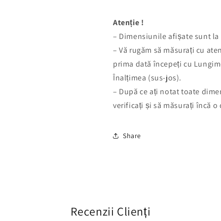
Atenție !
– Dimensiunile afișate sunt la 
– Vă rugăm să măsurați cu aten
prima dată începeți cu Lungim
Înalțimea (sus-jos).
– După ce ați notat toate dime
verificați și să măsurați încă o
Share
Recenzii Clienți