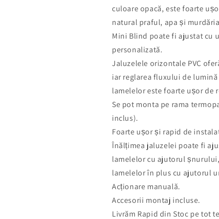
culoare opacă, este foarte ușo
natural praful, apa și murdăria
Mini Blind poate fi ajustat cu 
personalizată.
Jaluzelele orizontale PVC oferă
iar reglarea fluxului de lumină
lamelelor este foarte ușor de r
Se pot monta pe rama termopan
inclus).
Foarte ușor și rapid de instala
Înălțimea jaluzelei poate fi aju
lamelelor cu ajutorul șnurului,
lamelelor în plus cu ajutorul u
Acționare manuală.
Accesorii montaj incluse.
Livrăm Rapid din Stoc pe tot te