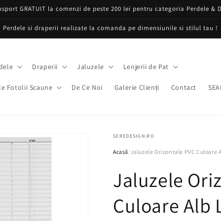
nsport GRATUIT la comenzi de peste 200 lei pentru categoria Perdele & D
Perdele si draperii realizate la comanda pe dimensiunile si stilul tau !
dele
Draperii
Jaluzele
Lenjerii de Pat
e Fotolii Scaune
De Ce Noi
Galerie Clienți
Contact
SEA
SEREDESIGN.RO
Acasă
/
Jaluzele Orizontale PVC Culoare A
Jaluzele Ori
Culoare Alb 