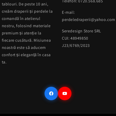
Telefon: 0720.568.685
tablouri. De peste 10 ani,
creăm draperii și perdele la
E-mail:
comandă în atelierul
perdeledraperii@yahoo.com
nostru, folosind materiale
Seredesign Store SRL
premium și atenție la
CUI: 48949850
fiecare cusătură. Misiunea
J23/6769/2023
noastră este să aducem
confort și eleganță în casa
ta.
Facebook
YouTube