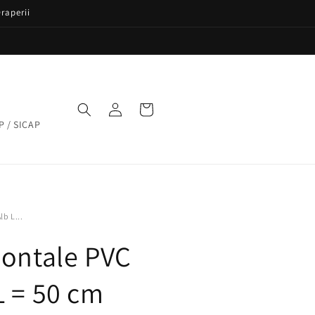
raperii
Conectați-
Coș
vă
P / SICAP
lb L...
zontale PVC
L = 50 cm