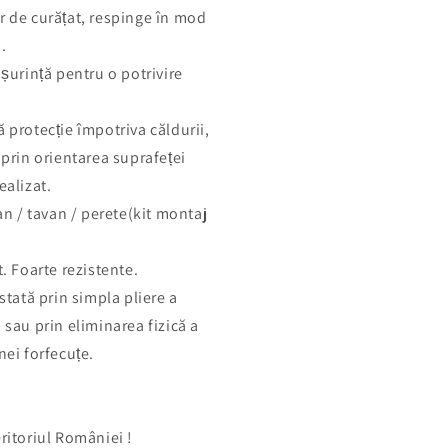
r de curățat, respinge în mod
.
ușurință pentru o potrivire
 protecție împotriva căldurii,
 prin orientarea suprafeței
ealizat.
 / tavan / perete(kit montaj
t. Foarte rezistente.
stată prin simpla pliere a
 sau prin eliminarea fizică a
nei forfecuțe.
ritoriul României !