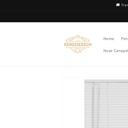
Salt la
🚚 Tra
conținut
Home
Per
Huse Canapel
Salt la
informațiile
despre
produs