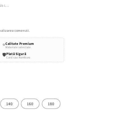
lb L...
inalizarea comenzii.
Calitate Premium
⭐
Materiale selectate
Plată Sigură
🛡️
Card sau Ramburs
140
160
180