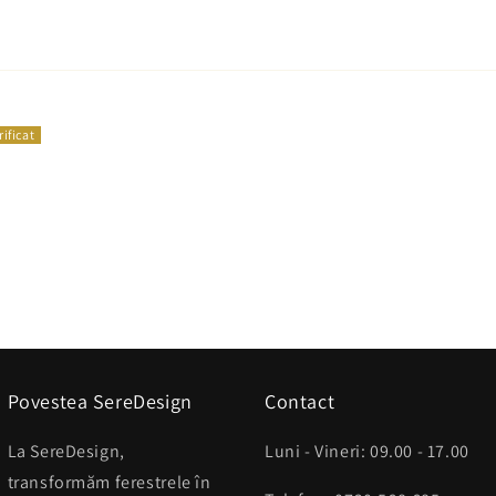
Povestea SereDesign
Contact
La SereDesign,
Luni - Vineri: 09.00 - 17.00
transformăm ferestrele în