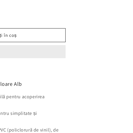
i în coș
loare Alb
ilă pentru acoperirea
ntru simplitate și
VC (policlorură de vinil), de