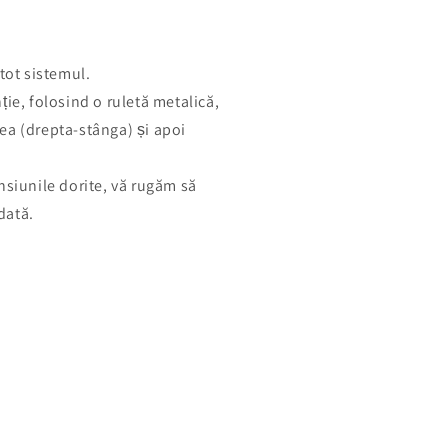
tot sistemul.
ție, folosind o ruletă metalică,
ea (drepta-stânga) și apoi
nsiunile dorite, vă rugăm să
 dată.