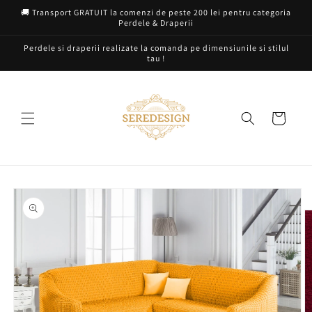
Salt la
🚚 Transport GRATUIT la comenzi de peste 200 lei pentru categoria
conținut
Perdele & Draperii
Perdele si draperii realizate la comanda pe dimensiunile si stilul
tau !
Coș
Salt la
informațiile
despre
produs