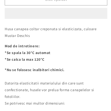
Elastica
Elastica
si
si
Creponata
Creponata
Canapea
Canapea
Coltar,
Coltar,
Husa canapea coltar creponata si elasticizata, culoare
Fara
Fara
Mustar Deschis
volan
volan
culoare
culoare
Mod de intretinere:
Mustar
Mustar
Deschis
Deschis
*Se spala la 30°C automat
*Se calca la max 120°C
*Nu se folosesc inalbitori chimici.
Datorita elasticitatii materialului din care sunt
confectionate, husele vor prelua forma canapelelor si
fotoliilor.
Se potrivesc mai multor dimensiuni: