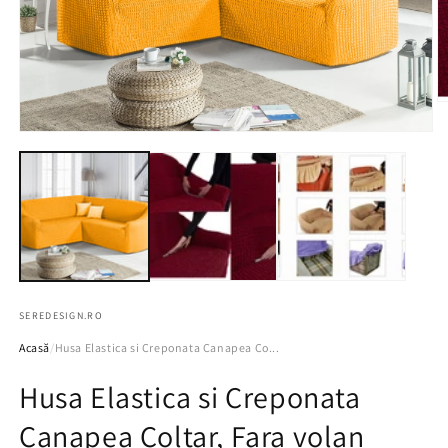
D
c
m
Deschide
2
conținutul
în
media
o
1
f
într-
m
o
fereastră
modală
SEREDESIGN.RO
Acasă
/
Husa Elastica si Creponata Canapea Co...
Husa Elastica si Creponata
Canapea Coltar, Fara volan