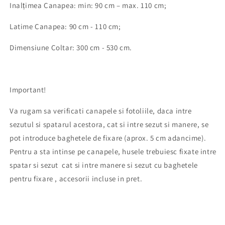
Inalțimea Canapea: min: 90 cm – max. 110 cm;
Latime Canapea: 90 cm - 110 cm;
Dimensiune Coltar: 300 cm - 530 cm.
Important!
Va rugam sa verificati canapele si fotoliile, daca intre
sezutul si spatarul acestora, cat si intre sezut si manere, se
pot introduce baghetele de fixare (aprox. 5 cm adancime).
Pentru a sta intinse pe canapele, husele trebuiesc fixate intre
spatar si sezut cat si intre manere si sezut cu baghetele
pentru fixare , accesorii incluse in pret.
huse canapea, husa elastica, husa universala, husa coltar,
husa fotoliu, canapea, fotoliu, husa protectie, husa