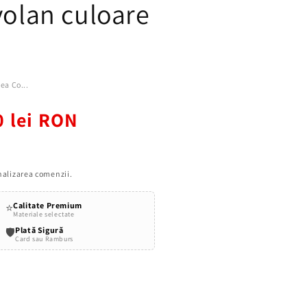
volan culoare
ea Co...
0 lei RON
inalizarea comenzii.
Calitate Premium
⭐
Materiale selectate
Plată Sigură
🛡️
Card sau Ramburs