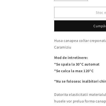
cantitatea
cantitatea
pentru
pentru
Husa
Husa
Stoc 
Elastica
Elastica
si
si
Cumpă
Creponata
Creponata
Canapea
Canapea
Coltar,
Coltar,
Husa canapea coltar creponata 
Fara
Fara
Caramiziu
volan
volan
culoare
culoare
Caramiziu
Caramiziu
Mod de intretinere:
*Se spala la 30°C automat
*Se calca la max 120°C
*Nu se folosesc inalbitori chi
Datorita elasticitatii material
husele vor prelua forma canapel