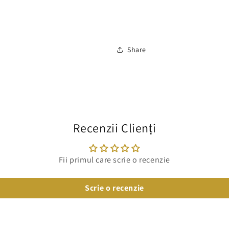
huse canapea, husa elastica, h
husa fotoliu, canapea, fotoliu
Share
Recenzii Clienți
Fii primul care scrie o recenzie
Scrie o recenzie