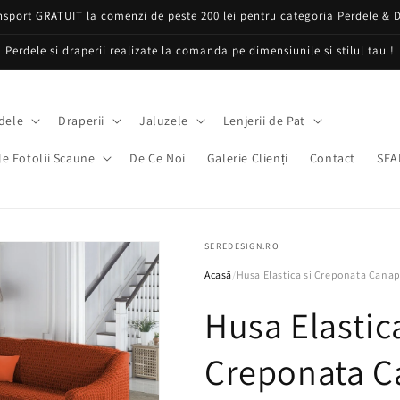
nsport GRATUIT la comenzi de peste 200 lei pentru categoria Perdele & D
Perdele si draperii realizate la comanda pe dimensiunile si stilul tau !
dele
Draperii
Jaluzele
Lenjerii de Pat
e Fotolii Scaune
De Ce Noi
Galerie Clienți
Contact
SEA
SEREDESIGN.RO
Acasă
/
Husa Elastica si Creponata Canap
Husa Elastica
Creponata C