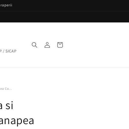
raperii
Conectați-
Coș
vă
P / SICAP
ea Co...
 si
anapea