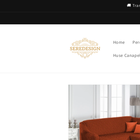
Salt la
🚚 Tra
conținut
Home
Per
Huse Canapel
Salt la
informațiile
despre
produs