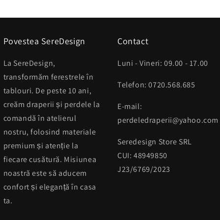
Povestea SereDesign
Contact
La SereDesign,
Luni - Vineri: 09.00 - 17.00
transformăm ferestrele în
Telefon: 0720.568.685
tablouri. De peste 10 ani,
creăm draperii și perdele la
E-mail:
comandă în atelierul
perdeledraperii@yahoo.com
nostru, folosind materiale
Seredesign Store SRL
premium și atenție la
CUI: 48949850
fiecare cusătură. Misiunea
J23/6769/2023
noastră este să aducem
confort și eleganță în casa
ta.