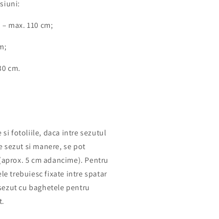
siuni:
 – max. 110 cm;
m;
530 cm.
si fotoliile, daca intre sezutul
re sezut si manere, se pot
 (aprox. 5 cm adancime). Pentru
le trebuiesc fixate intre spatar
i sezut cu baghetele pentru
t.