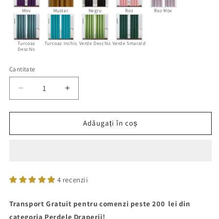
Mov
Mustar
Negru
Roz
Roz Mov
Turcoaz
Turcoaz Inchis
Verde Deschis
Verde Smarald
Deschis
Cantitate
Cantitate
Reduceți
Creșteți
cantitatea
cantitatea
pentru
pentru
Draperie
Draperie
Adăugați în coș
material
material
tip
tip
Blackout
Blackout
culoare
culoare
Crem
Crem
4 recenzii
croita
croita
cu
cu
Transport Gratuit pentru comenzi peste 200 lei din
rejansa
rejansa
pentru
pentru
categoria Perdele Draperii!