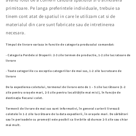
primitoare. Pe langa preferintele individuale, trebuie sa
tinem cont atat de spatiul in care le utilizam cat si de
materialul din care sunt fabricate sau de intretinerea
necesara.
Timpul de livrare variaza in functie de categoria produsului comandat:
- Categoria Perdele si Draperii: 2-3 zile termen de productie, 1-2 zile lucratoare de
livrare
- Toate categoriile cu exceptia categoriilor de mai sus, 1-2 zile lucratoare de
livrare
De la expedierea coletului, termenul de livrare este de 1 – 5 zile lucrătoare (1-2
zile pentru orașele mari, 2-5 zile pentru localitățile mai mici), în funcţie de
destinația fiecarui colet.
Termenii de livrare de mai sus sunt informativi, în general curierii livrează
coletele în 1-2 zile lucrătoare de la data expedierii, în orașele mari. De sărbători
sau în perioadele cu promoții este posibil ca livrările să dureze 2-5 zile sau chiar
mai mult.