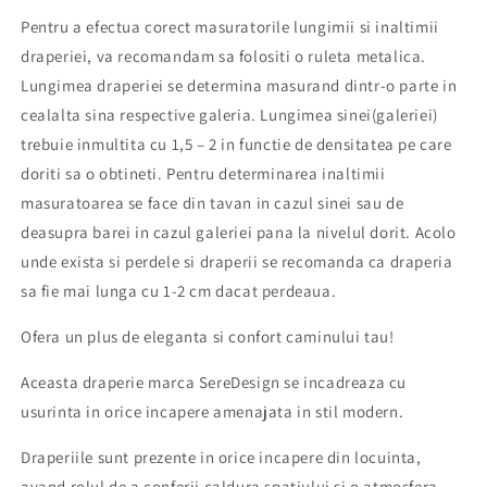
Pentru a efectua corect masuratorile lungimii si inaltimii
draperiei, va recomandam sa folositi o ruleta metalica.
Lungimea draperiei se determina masurand dintr-o parte in
cealalta sina respective galeria. Lungimea sinei(galeriei)
trebuie inmultita cu 1,5 – 2 in functie de densitatea pe care
doriti sa o obtineti. Pentru determinarea inaltimii
masuratoarea se face din tavan in cazul sinei sau de
deasupra barei in cazul galeriei pana la nivelul dorit. Acolo
unde exista si perdele si draperii se recomanda ca draperia
sa fie mai lunga cu 1-2 cm dacat perdeaua.
Ofera un plus de eleganta si confort caminului tau!
Aceasta draperie marca SereDesign se incadreaza cu
usurinta in orice incapere amenajata in stil modern.
Draperiile sunt prezente in orice incapere din locuinta,
avand rolul de a conferii caldura spatiului si o atmosfera