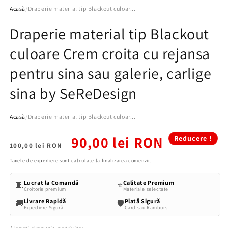
Acasă
/
Draperie material tip Blackout culoar...
Draperie material tip Blackout
culoare Crem croita cu rejansa
pentru sina sau galerie, carlige
sina by SeReDesign
Acasă
/
Draperie material tip Blackout culoar...
Preț
Preț
90,00 lei RON
Reducere !
100,00 lei RON
obișnuit
redus
Taxele de expediere
sunt calculate la finalizarea comenzii.
Lucrat la Comandă
Calitate Premium
🧵
⭐
Croitorie premium
Materiale selectate
Livrare Rapidă
Plată Sigură
🚚
🛡️
Expediere Sigură
Card sau Ramburs