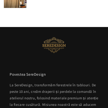
Povestea SereDesign
La SereDesign, transformăm ferestrele în tablouri. De
peste 10 ani, creăm draperii și perdele la comandă în
atelierul nostru, folosind materiale premium și atenție
la fiecare cusătură. Misiunea noastră este să aducem