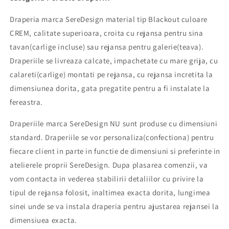
sina
sina
sau
sau
Draperia marca SereDesign material tip Blackout culoare
galerie,
galerie,
CREM, calitate superioara, croita cu rejansa pentru sina
carlige
carlige
tavan(carlige incluse) sau rejansa pentru galerie(teava).
sina
sina
Draperiile se livreaza calcate, impachetate cu mare grija, cu
by
by
SeReDesign
SeReDesign
calareti(carlige) montati pe rejansa, cu rejansa incretita la
dimensiunea dorita, gata pregatite pentru a fi instalate la
fereastra.
Draperiile marca SereDesign NU sunt produse cu dimensiuni
standard. Draperiile se vor personaliza(confectiona) pentru
fiecare client in parte in functie de dimensiuni si preferinte in
atelierele proprii SereDesign. Dupa plasarea comenzii, va
vom contacta in vederea stabilirii detaliilor cu privire la
tipul de rejansa folosit, inaltimea exacta dorita, lungimea
sinei unde se va instala draperia pentru ajustarea rejansei la
dimensiuea exacta.