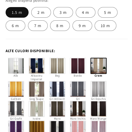
Alegeti draperia potrivita:
1.5 m
2 m
3 m
4 m
5 m
6 m
7 m
8 m
9 m
10 m
ALTE CULORI DISPONIBILE:
Alb
Albastru
Bej
Bordo
Crem
Imperial
Galben
Grej Taupe
Gri Antracit
Gri
Gri Deschis
Gri Grafit
Ivoire
Maro
Maro Inchis
Maro Wange