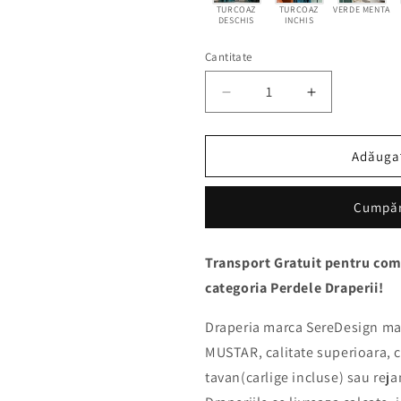
TURCOAZ
TURCOAZ
VERDE MENTA
DESCHIS
INCHIS
Cantitate
Cantitate
Reduceți
Creșteți
cantitatea
cantitatea
pentru
pentru
Draperie
Draperie
Adăugaț
Catifea
Catifea
GALBEN
GALBEN
Cumpă
MUSTAR
MUSTAR
–
–
Confecționată
Confecționa
Transport Gratuit pentru com
la
la
categoria Perdele Draperii!
Comandă
Comandă
cu
cu
Rejansă,
Rejansă,
Draperia marca SereDesign ma
Calitate
Calitate
MUSTAR, calitate superioara, c
Premium
Premium
tavan(carlige incluse) sau reja