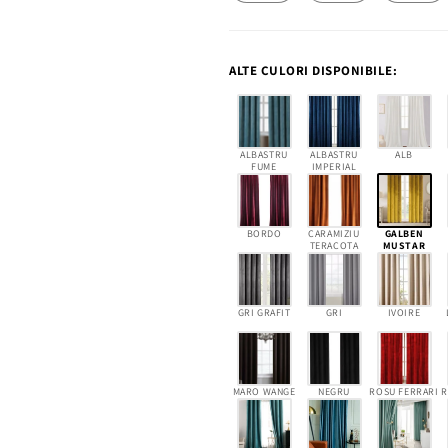
ALTE CULORI DISPONIBILE:
ALBASTRU
ALBASTRU
ALB
FUME
IMPERIAL
BORDO
CARAMIZIU
GALBEN
TERACOTA
MUSTAR
GRI GRAFIT
GRI
IVOIRE
MARO WANGE
NEGRU
ROSU FERRARI
R