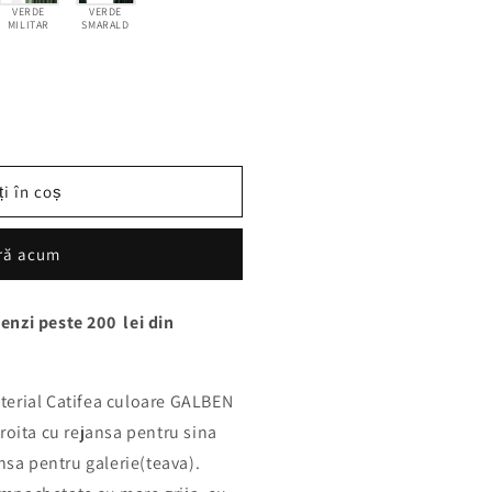
VERDE
VERDE
MILITAR
SMARALD
i în coș
ră acum
tă
enzi peste 200 lei din
terial Catifea culoare GALBEN
roita cu rejansa pentru sina
nsa pentru galerie(teava).