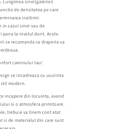
a. Lungimea sinei(galeriei)
 functie de densitatea pe care
terminarea inaltimii
 in cazul sinei sau de
i pana la nivelul dorit. Acolo
erii se recomanda ca draperia sa
 perdeaua.
onfort caminului tau!
sign se incadreaza cu usurinta
 stil modern.
ice incapere din locuinta, avand
tiului si o atmosfera primitoare.
le, trebuie sa tinem cont atat
at si de materialul din care sunt
necesara.