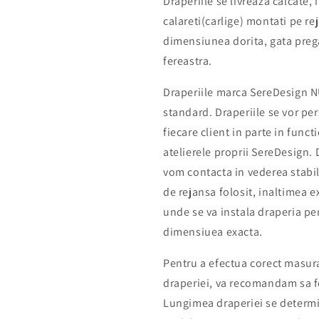
Draperiile se livreaza calcate,
calareti(carlige) montati pe rej
dimensiunea dorita, gata pregat
fereastra.
Draperiile marca SereDesign 
standard. Draperiile se vor pe
fiecare client in parte in funct
atelierele proprii SereDesign.
vom contacta in vederea stabilir
de rejansa folosit, inaltimea e
unde se va instala draperia pen
dimensiuea exacta.
Pentru a efectua corect masurat
draperiei, va recomandam sa fo
Lungimea draperiei se determi