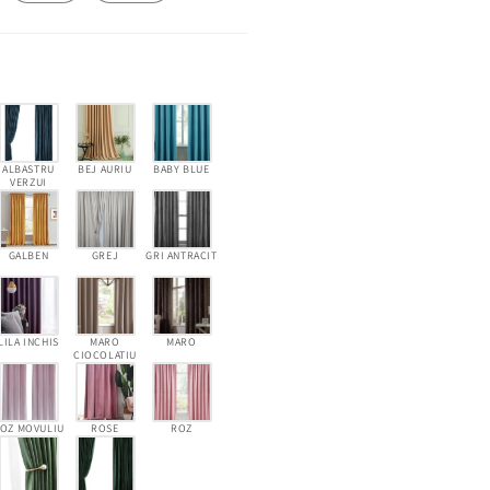
ALBASTRU
BEJ AURIU
BABY BLUE
VERZUI
GALBEN
GREJ
GRI ANTRACIT
LILA INCHIS
MARO
MARO
CIOCOLATIU
OZ MOVULIU
ROSE
ROZ