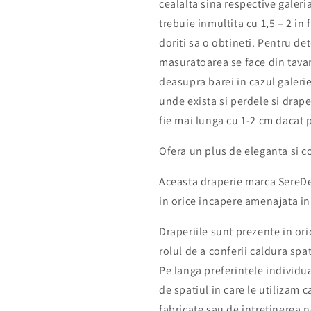
cealalta sina respective galeri
trebuie inmultita cu 1,5 – 2 in
doriti sa o obtineti. Pentru de
masuratoarea se face din tavan
deasupra barei in cazul galerie
unde exista si perdele si drap
fie mai lunga cu 1-2 cm dacat
Ofera un plus de eleganta si c
Aceasta draperie marca SereDe
in orice incapere amenajata in
Draperiile sunt prezente in or
rolul de a conferii caldura spa
Pe langa preferintele individua
de spatiul in care le utilizam c
fabricate sau de intretinerea 