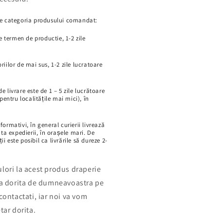
 de categoria produsului comandat:
le termen de productie, 1-2 zile
riilor de mai sus, 1-2 zile lucratoare
e livrare este de 1 – 5 zile lucrătoare
 pentru localitățile mai mici), în
formativi, în general curierii livrează
ata expedierii, în orașele mari. De
i este posibil ca livrările să dureze 2-
lori la acest produs draperie
rea dorita de dumneavoastra pe
contactati, iar noi va vom
tar dorita.