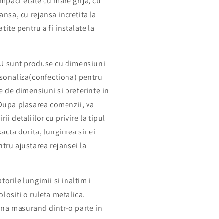
 impachetate cu mare grija, cu
ansa, cu rejansa incretita la
ite pentru a fi instalate la
NU sunt produse cu dimensiuni
rsonaliza(confectiona) pentru
ie de dimensiuni si preferinte in
 Dupa plasarea comenzii, va
ii detaliilor cu privire la tipul
xacta dorita, lungimea sinei
tru ajustarea rejansei la
orile lungimii si inaltimii
lositi o ruleta metalica.
na masurand dintr-o parte in