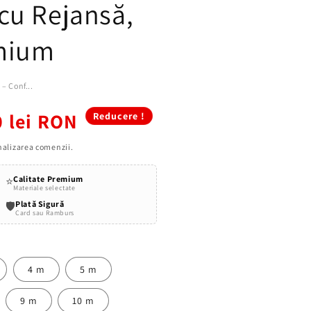
cu Rejansă,
emium
– Conf...
0 lei RON
Reducere !
inalizarea comenzii.
Calitate Premium
⭐
Materiale selectate
Plată Sigură
🛡️
Card sau Ramburs
4 m
5 m
9 m
10 m