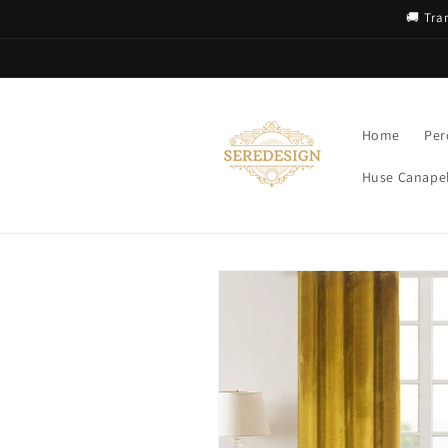
Salt la
🚚 Tra
conținut
Home
Per
Huse Canapel
Salt la
informațiile
despre
produs