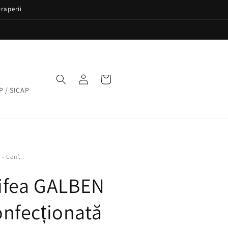
raperii
Conectați-
Coș
vă
P / SICAP
– Conf...
tifea GALBEN
nfecționată