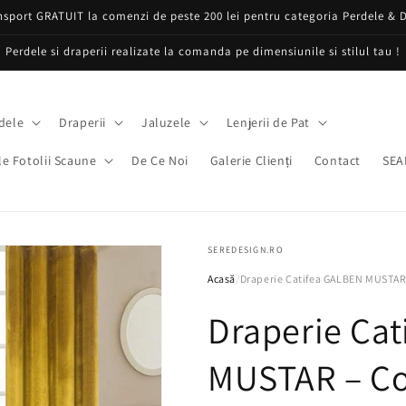
nsport GRATUIT la comenzi de peste 200 lei pentru categoria Perdele & D
Perdele si draperii realizate la comanda pe dimensiunile si stilul tau !
dele
Draperii
Jaluzele
Lenjerii de Pat
e Fotolii Scaune
De Ce Noi
Galerie Clienți
Contact
SEA
SEREDESIGN.RO
Acasă
/
Draperie Catifea GALBEN MUSTAR 
Draperie Ca
MUSTAR – Co