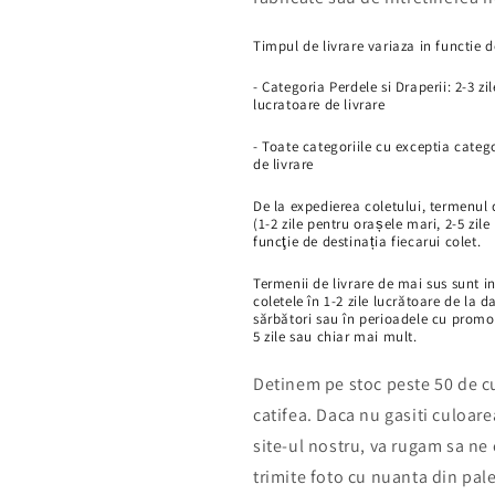
Timpul de livrare variaza in functie
- Categoria Perdele si Draperii: 2-3 zi
lucratoare de livrare
- Toate categoriile cu exceptia catego
de livrare
De la expedierea coletului, termenul d
(1-2 zile pentru orașele mari, 2-5 zile
funcţie de destinația fiecarui colet.
Termenii de livrare de mai sus sunt in
coletele în 1-2 zile lucrătoare de la d
sărbători sau în perioadele cu promoți
5 zile sau chiar mai mult.
Detinem pe stoc peste 50 de cu
catifea. Daca nu gasiti culoa
site-ul nostru, va rugam sa ne 
trimite foto cu nuanta din pale