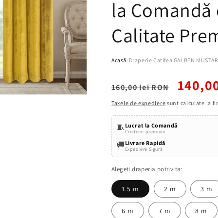
la Comandă 
Calitate Pr
Acasă
/
Draperie Catifea GALBEN MUSTAR 
Preț
Preț
140,0
160,00 lei RON
obișnuit
redus
Taxele de expediere
sunt calculate la f
Lucrat la Comandă
🧵
Croitorie premium
Livrare Rapidă
🚚
Expediere Sigură
Alegeti draperia potrivita:
1.5 m
2 m
3 m
6 m
7 m
8 m