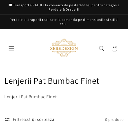
Salt la
🚚 Transport GRATUIT la comenzi de peste 200 lei pentru categoria
conținut
Perdele & Draperii
Perdele si draperii realizate la comanda pe dimensiunile si stilul
tau !
Coș
C
Lenjerii Pat Bumbac Finet
o
Lenjerii Pat Bumbac Finet
l
e
Filtrează și sortează
0 produse
c