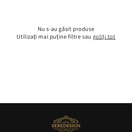
ț
i
Nu s-au găsit produse
e
Utilizați mai puține filtre sau
goliți tot
: