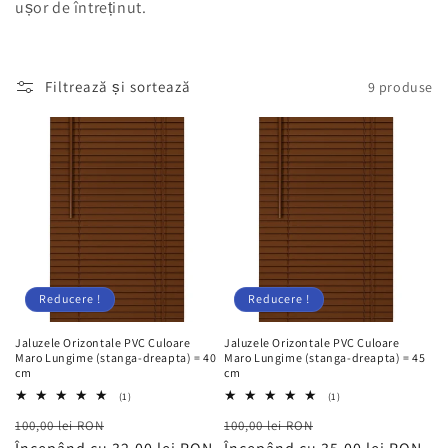
ușor de întreținut.
Filtrează și sortează
9 produse
Reducere !
Reducere !
Jaluzele Orizontale PVC Culoare
Jaluzele Orizontale PVC Culoare
Maro Lungime (stanga-dreapta) = 40
Maro Lungime (stanga-dreapta) = 45
cm
cm
1
1
(1)
(1)
total
total
Preț
Preț
Preț
Preț
100,00 lei RON
recenzii
100,00 lei RON
recenzii