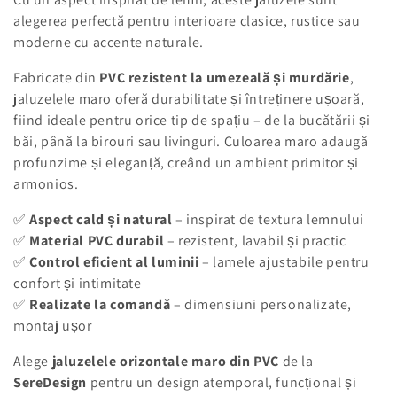
ț
alegerea perfectă pentru interioare clasice, rustice sau
moderne cu accente naturale.
i
Fabricate din
PVC rezistent la umezeală și murdărie
,
e
jaluzelele maro oferă durabilitate și întreținere ușoară,
:
fiind ideale pentru orice tip de spațiu – de la bucătării și
băi, până la birouri sau livinguri. Culoarea maro adaugă
profunzime și eleganță, creând un ambient primitor și
armonios.
✅
Aspect cald și natural
– inspirat de textura lemnului
✅
Material PVC durabil
– rezistent, lavabil și practic
✅
Control eficient al luminii
– lamele ajustabile pentru
confort și intimitate
✅
Realizate la comandă
– dimensiuni personalizate,
montaj ușor
Alege
jaluzelele orizontale maro din PVC
de la
SereDesign
pentru un design atemporal, funcțional și