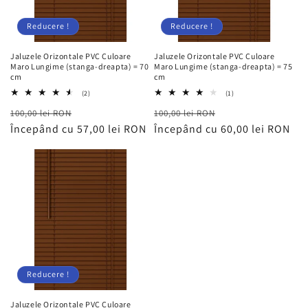
Reducere !
Reducere !
Jaluzele Orizontale PVC Culoare
Jaluzele Orizontale PVC Culoare
Maro Lungime (stanga-dreapta) = 70
Maro Lungime (stanga-dreapta) = 75
cm
cm
2
1
(2)
(1)
total
total
Preț
Preț
Preț
Preț
100,00 lei RON
recenzii
100,00 lei RON
recenzii
obișnuit
Începând cu 57,00 lei RON
redus
obișnuit
Începând cu 60,00 lei RON
redus
Reducere !
Jaluzele Orizontale PVC Culoare