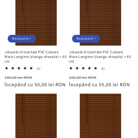
Reducere !
Reducere !
Jaluzele Orizontale PVC Culoare
Jaluzele Orizontale PVC Culoare
Maro Lungime (stanga-dreapta) = 60
Maro Lungime (stanga-dreapta) = 65
cm
cm
3
3
(3)
(3)
total
total
Preț
Preț
Preț
Preț
100,00 lei RON
recenzii
100,00 lei RON
recenzii
obișnuit
Începând cu 50,00 lei RON
redus
obișnuit
Începând cu 55,00 lei RON
redus