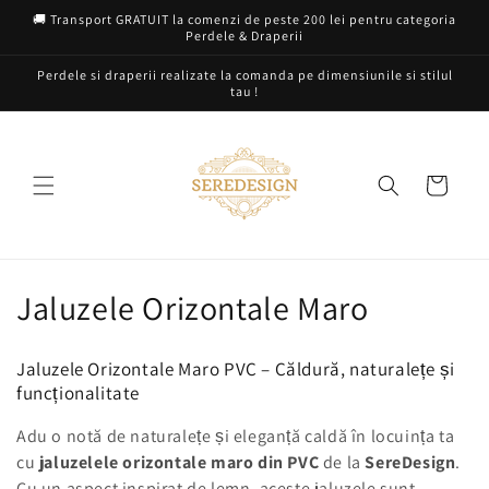
Salt la
🚚 Transport GRATUIT la comenzi de peste 200 lei pentru categoria
conținut
Perdele & Draperii
Perdele si draperii realizate la comanda pe dimensiunile si stilul
tau !
Coș
C
Jaluzele Orizontale Maro
o
Jaluzele Orizontale Maro PVC – Căldură, naturalețe și
l
funcționalitate
e
Adu o notă de naturalețe și eleganță caldă în locuința ta
cu
jaluzelele orizontale maro din PVC
de la
SereDesign
.
c
Cu un aspect inspirat de lemn, aceste jaluzele sunt