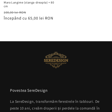
Maro Lungime (stanga-dreapta) = 80
cm
Preț
Preț
100,00 lei RON
obișnuit
Începând cu 65,00 lei RON
redus
Povestea SereDesign
La SereDesign, transformăm ferestrele în tablouri. De
peste 10 ani, creăm draperii și perdele la comandă în