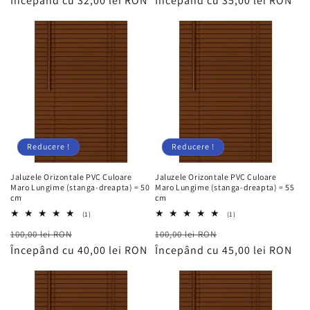
obișnuit
Începând cu 32,00 lei RON
redus
obișnuit
Începând cu 35,00 lei RON
redus
Reducere !
Reducere !
Jaluzele Orizontale PVC Culoare
Jaluzele Orizontale PVC Culoare
Maro Lungime (stanga-dreapta) = 50
Maro Lungime (stanga-dreapta) = 55
cm
cm
1
1
(1)
(1)
total
total
Preț
Preț
Preț
Preț
100,00 lei RON
recenzii
100,00 lei RON
recenzii
obișnuit
Începând cu 40,00 lei RON
redus
obișnuit
Începând cu 45,00 lei RON
redus