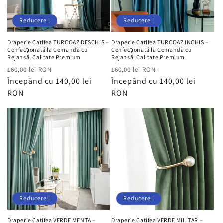
Reducere !
Reducere !
Draperie Catifea TURCOAZ DESCHIS –
Draperie Catifea TURCOAZ INCHIS –
Confecționată la Comandă cu
Confecționată la Comandă cu
Rejansă, Calitate Premium
Rejansă, Calitate Premium
Preț
Preț
Preț
Preț
160,00 lei RON
160,00 lei RON
obișnuit
Începând cu 140,00 lei
redus
obișnuit
Începând cu 140,00 lei
redus
RON
RON
Reducere !
Reducere !
Draperie Catifea VERDE MENTA –
Draperie Catifea VERDE MILITAR –