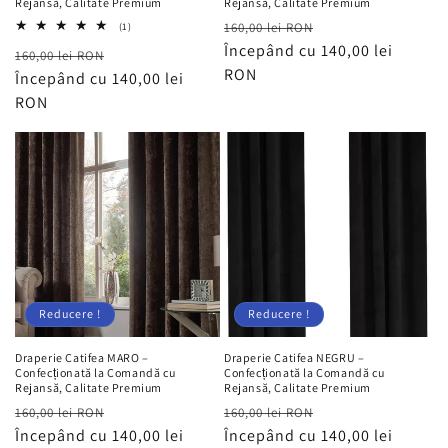
Rejansă, Calitate Premium
Rejansă, Calitate Premium
Preț
Preț
1
160,00 lei RON
(1)
total
obișnuit
Începând cu 140,00 lei
redus
Preț
Preț
160,00 lei RON
recenzii
RON
obișnuit
Începând cu 140,00 lei
redus
RON
Reducere !
Reducere !
Draperie Catifea MARO –
Draperie Catifea NEGRU –
Confecționată la Comandă cu
Confecționată la Comandă cu
Rejansă, Calitate Premium
Rejansă, Calitate Premium
Preț
Preț
Preț
Preț
160,00 lei RON
160,00 lei RON
obișnuit
Începând cu 140,00 lei
redus
obișnuit
Începând cu 140,00 lei
redus