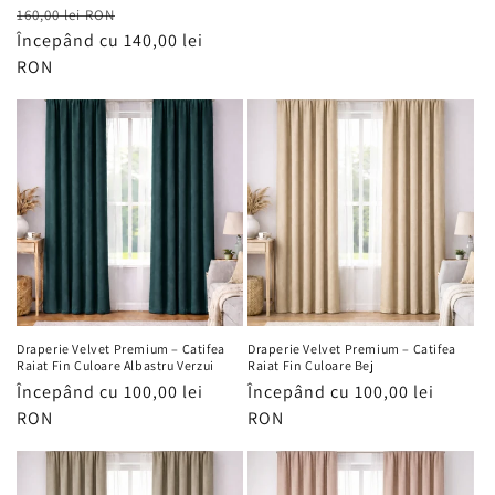
Preț
Preț
160,00 lei RON
recenzii
obișnuit
Începând cu 140,00 lei
redus
RON
Draperie Velvet Premium – Catifea
Draperie Velvet Premium – Catifea
Raiat Fin Culoare Albastru Verzui
Raiat Fin Culoare Bej
Preț
Începând cu 100,00 lei
Preț
Începând cu 100,00 lei
obișnuit
RON
obișnuit
RON