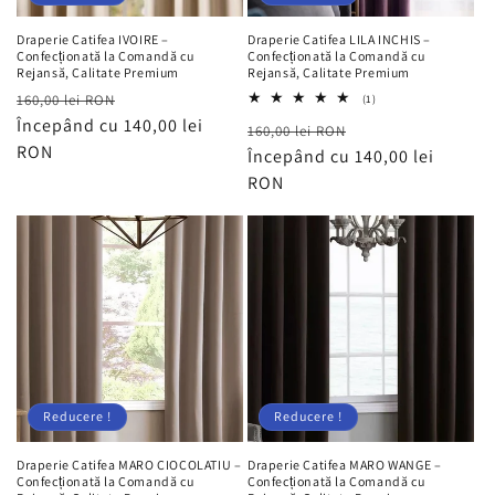
Draperie Catifea IVOIRE –
Draperie Catifea LILA INCHIS –
Confecționată la Comandă cu
Confecționată la Comandă cu
Rejansă, Calitate Premium
Rejansă, Calitate Premium
Preț
Preț
160,00 lei RON
1
(1)
total
obișnuit
Începând cu 140,00 lei
redus
Preț
Preț
160,00 lei RON
recenzii
RON
obișnuit
Începând cu 140,00 lei
redus
RON
Reducere !
Reducere !
Draperie Catifea MARO CIOCOLATIU –
Draperie Catifea MARO WANGE –
Confecționată la Comandă cu
Confecționată la Comandă cu