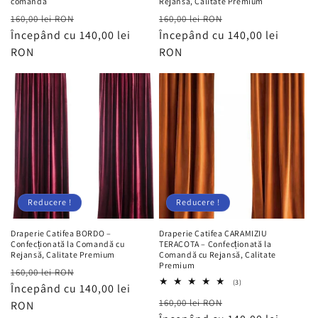
comanda
Rejansă, Calitate Premium
Preț
Preț
Preț
Preț
160,00 lei RON
160,00 lei RON
obișnuit
Începând cu 140,00 lei
redus
obișnuit
Începând cu 140,00 lei
redus
RON
RON
Reducere !
Reducere !
Draperie Catifea BORDO –
Draperie Catifea CARAMIZIU
Confecționată la Comandă cu
TERACOTA – Confecționată la
Rejansă, Calitate Premium
Comandă cu Rejansă, Calitate
Premium
Preț
Preț
160,00 lei RON
3
(3)
obișnuit
Începând cu 140,00 lei
redus
total
Preț
Preț
160,00 lei RON
recenzii
RON