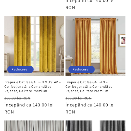
obișnuit
Începând cu 140,00 lei
redus
RON
Reducere !
Reducere !
Draperie Catifea GALBEN MUSTAR –
Draperie Catifea GALBEN –
Confecționată la Comandă cu
Confecționată la Comandă cu
Rejansă, Calitate Premium
Rejansă, Calitate Premium
Preț
Preț
Preț
Preț
160,00 lei RON
160,00 lei RON
obișnuit
Începând cu 140,00 lei
redus
obișnuit
Începând cu 140,00 lei
redus
RON
RON