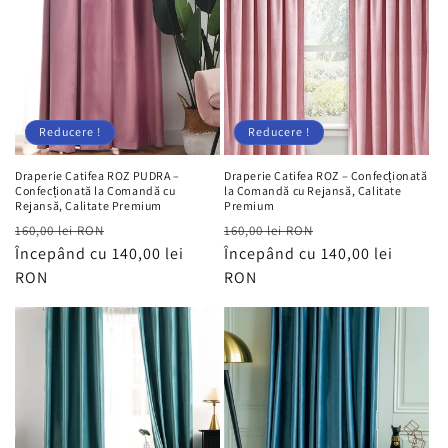
Reducere !
Reducere !
Draperie Catifea ROZ PUDRA –
Draperie Catifea ROZ – Confecționată
Confecționată la Comandă cu
la Comandă cu Rejansă, Calitate
Rejansă, Calitate Premium
Premium
Preț
Preț
Preț
Preț
160,00 lei RON
160,00 lei RON
obișnuit
Începând cu 140,00 lei
redus
obișnuit
Începând cu 140,00 lei
redus
RON
RON