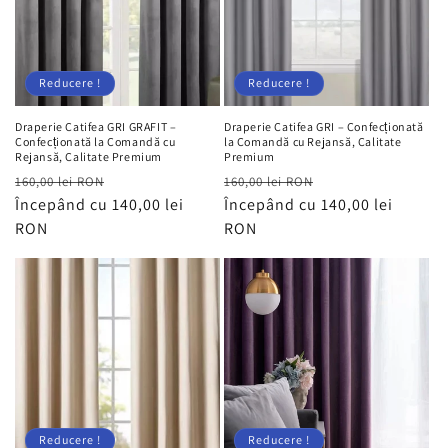
Reducere !
Reducere !
Draperie Catifea GRI GRAFIT –
Draperie Catifea GRI – Confecționată
Confecționată la Comandă cu
la Comandă cu Rejansă, Calitate
Rejansă, Calitate Premium
Premium
Preț
Preț
Preț
Preț
160,00 lei RON
160,00 lei RON
obișnuit
Începând cu 140,00 lei
redus
obișnuit
Începând cu 140,00 lei
redus
RON
RON
Reducere !
Reducere !