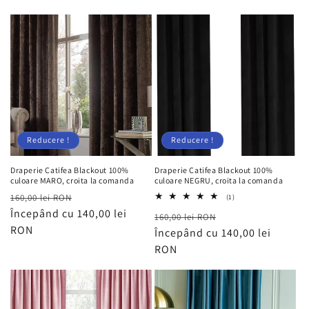
Reducere !
Reducere !
Draperie Catifea Blackout 100%
Draperie Catifea Blackout 100%
culoare MARO, croita la comanda
culoare NEGRU, croita la comanda
Preț
Preț
160,00 lei RON
1
(1)
total
obișnuit
Începând cu 140,00 lei
redus
Preț
Preț
160,00 lei RON
recenzii
RON
obișnuit
Începând cu 140,00 lei
redus
RON