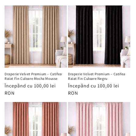
Draperie Velvet Premium – Catifea
Draperie Velvet Premium – Catifea
Raiat Fin Culoare Mocha Mousse
Raiat Fin Culoare Negru
Preț
Începând cu 100,00 lei
Preț
Începând cu 100,00 lei
obișnuit
RON
obișnuit
RON