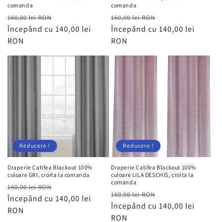
comanda
comanda
Preț
Preț
Preț
Preț
160,00 lei RON
160,00 lei RON
obișnuit
Începând cu 140,00 lei
redus
obișnuit
Începând cu 140,00 lei
redus
RON
RON
Reducere !
Reducere !
Draperie Catifea Blackout 100%
Draperie Catifea Blackout 100%
culoare GRI, croita la comanda
culoare LILA DESCHIS, croita la
comanda
Preț
Preț
160,00 lei RON
Preț
Preț
160,00 lei RON
obișnuit
Începând cu 140,00 lei
redus
obișnuit
Începând cu 140,00 lei
redus
RON
RON