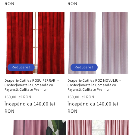
RON
RON
Reducere !
Reducere !
Draperie Catifea ROSU FERRARI –
Draperie Catifea ROZ MOVULIU –
Confecționată la Comandă cu
Confecționată la Comandă cu
Rejansă, Calitate Premium
Rejansă, Calitate Premium
Preț
Preț
Preț
Preț
160,00 lei RON
160,00 lei RON
obișnuit
Începând cu 140,00 lei
redus
obișnuit
Începând cu 140,00 lei
redus
RON
RON