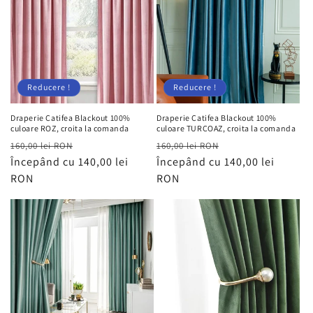
Reducere !
Reducere !
Draperie Catifea Blackout 100%
Draperie Catifea Blackout 100%
culoare ROZ, croita la comanda
culoare TURCOAZ, croita la comanda
Preț
Preț
Preț
Preț
160,00 lei RON
160,00 lei RON
obișnuit
Începând cu 140,00 lei
redus
obișnuit
Începând cu 140,00 lei
redus
RON
RON