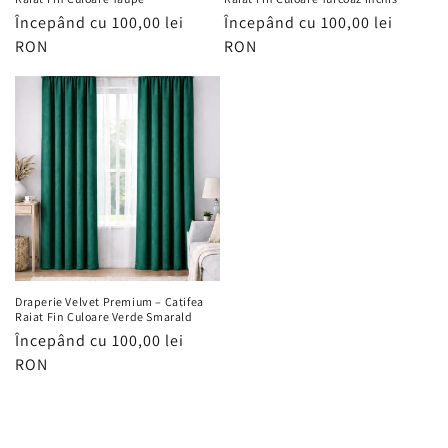
Preț
Începând cu 100,00 lei
Preț
Începând cu 100,00 lei
obișnuit
RON
obișnuit
RON
Draperie Velvet Premium – Catifea
Raiat Fin Culoare Verde Smarald
Preț
Începând cu 100,00 lei
obișnuit
RON