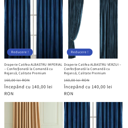
ț
i
e
:
Reducere !
Reducere !
Draperie Catifea ALBASTRU IMPERIAL
Draperie Catifea ALBASTRU VERZUI –
– Confecționată la Comandă cu
Confecționată la Comandă cu
Rejansă, Calitate Premium
Rejansă, Calitate Premium
Preț
Preț
Preț
Preț
160,00 lei RON
160,00 lei RON
obișnuit
Începând cu 140,00 lei
redus
obișnuit
Începând cu 140,00 lei
redus
RON
RON