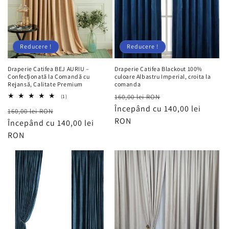
Reducere !
Reducere !
Draperie Catifea BEJ AURIU –
Draperie Catifea Blackout 100%
Confecționată la Comandă cu
culoare Albastru Imperial, croita la
Rejansă, Calitate Premium
comanda
Preț
Preț
1
160,00 lei RON
(1)
total
obișnuit
Începând cu 140,00 lei
redus
Preț
Preț
160,00 lei RON
recenzii
RON
obișnuit
Începând cu 140,00 lei
redus
RON