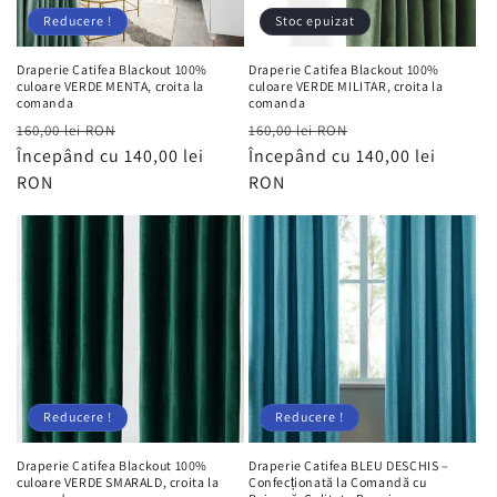
Reducere !
Stoc epuizat
Draperie Catifea Blackout 100%
Draperie Catifea Blackout 100%
culoare VERDE MENTA, croita la
culoare VERDE MILITAR, croita la
comanda
comanda
Preț
Preț
Preț
Preț
160,00 lei RON
160,00 lei RON
obișnuit
Începând cu 140,00 lei
redus
obișnuit
Începând cu 140,00 lei
redus
RON
RON
Reducere !
Reducere !
Draperie Catifea Blackout 100%
Draperie Catifea BLEU DESCHIS –
culoare VERDE SMARALD, croita la
Confecționată la Comandă cu