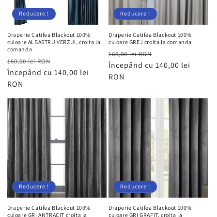
Reducere !
Reducere !
Draperie Catifea Blackout 100%
Draperie Catifea Blackout 100%
culoare ALBASTRU VERZUI, croita la
culoare GREJ croita la comanda
comanda
Preț
Preț
160,00 lei RON
Preț
Preț
160,00 lei RON
obișnuit
Începând cu 140,00 lei
redus
obișnuit
Începând cu 140,00 lei
redus
RON
RON
Reducere !
Reducere !
Draperie Catifea Blackout 100%
Draperie Catifea Blackout 100%
culoare GRI ANTRACIT croita la
culoare GRI GRAFIT, croita la