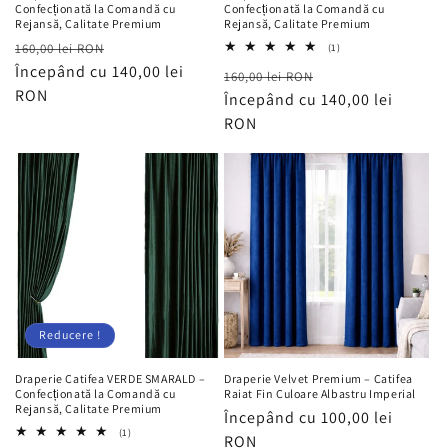
Confecționată la Comandă cu
Confecționată la Comandă cu
Rejansă, Calitate Premium
Rejansă, Calitate Premium
Preț
Preț
160,00 lei RON
1
(1)
total
obișnuit
Începând cu 140,00 lei
redus
Preț
Preț
160,00 lei RON
recenzii
RON
obișnuit
Începând cu 140,00 lei
redus
RON
Reducere !
Draperie Catifea VERDE SMARALD –
Draperie Velvet Premium – Catifea
Confecționată la Comandă cu
Raiat Fin Culoare Albastru Imperial
Rejansă, Calitate Premium
Preț
Începând cu 100,00 lei
1
(1)
obișnuit
RON
total