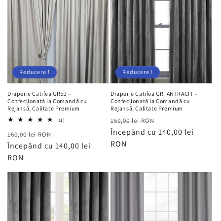
Reducere !
Reducere !
Draperie Catifea GREJ –
Draperie Catifea GRI ANTRACIT –
Confecționată la Comandă cu
Confecționată la Comandă cu
Rejansă, Calitate Premium
Rejansă, Calitate Premium
Preț
Preț
1
160,00 lei RON
(1)
total
obișnuit
Începând cu 140,00 lei
redus
Preț
Preț
160,00 lei RON
recenzii
RON
obișnuit
Începând cu 140,00 lei
redus
RON