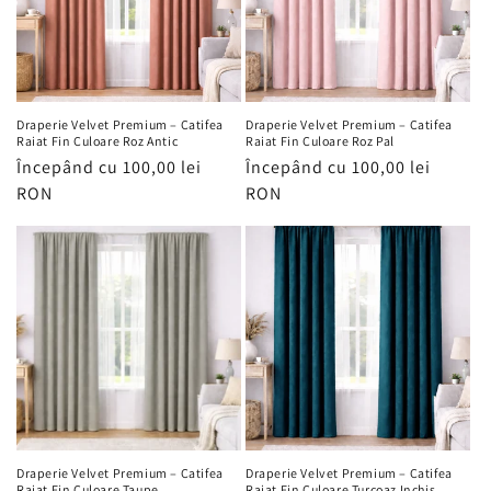
Draperie Velvet Premium – Catifea
Draperie Velvet Premium – Catifea
Raiat Fin Culoare Roz Antic
Raiat Fin Culoare Roz Pal
Preț
Începând cu 100,00 lei
Preț
Începând cu 100,00 lei
obișnuit
RON
obișnuit
RON
Draperie Velvet Premium – Catifea
Draperie Velvet Premium – Catifea
Raiat Fin Culoare Taupe
Raiat Fin Culoare Turcoaz Inchis